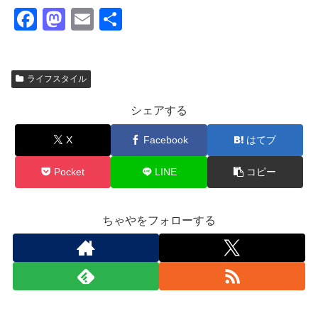
F
M
E
共
a
a
m
有
c
st
ail
ライフスタイル
e
o
b
d
シェアする
o
o
X
Facebook
はてブ
o
n
k
Pocket
LINE
コピー
ちゃやをフォローする