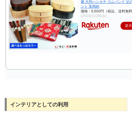
箸 大判ハンカチ ゴムバンド 父
ント 実用的
価格：6,600円（税込、送料無料
(2024/11/2時点)
楽
インテリアとしての利用