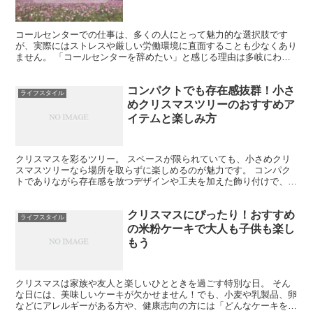
コールセンターでの仕事は、多くの人にとって魅力的な選択肢です
が、実際にはストレスや厳しい労働環境に直面することも少なくあり
ません。 「コールセンターを辞めたい」と感じる理由は多岐にわた
り、単調な業務や顧客からの厳しい対応、さらにはキャリアの...
コンパクトでも存在感抜群！小さ
ライフスタイル
めクリスマスツリーのおすすめア
イテムと楽しみ方
クリスマスを彩るツリー。 スペースが限られていても、小さめクリ
スマスツリーなら場所を取らずに楽しめるのが魅力です。 コンパク
トでありながら存在感を放つデザインや工夫を加えた飾り付けで、お
部屋やオフィスに温かい雰囲気をプラスしてみませんか？ ...
クリスマスにぴったり！おすすめ
ライフスタイル
の米粉ケーキで大人も子供も楽し
もう
クリスマスは家族や友人と楽しいひとときを過ごす特別な日。 そん
な日には、美味しいケーキが欠かせません！でも、小麦や乳製品、卵
などにアレルギーがある方や、健康志向の方には「どんなケーキを選