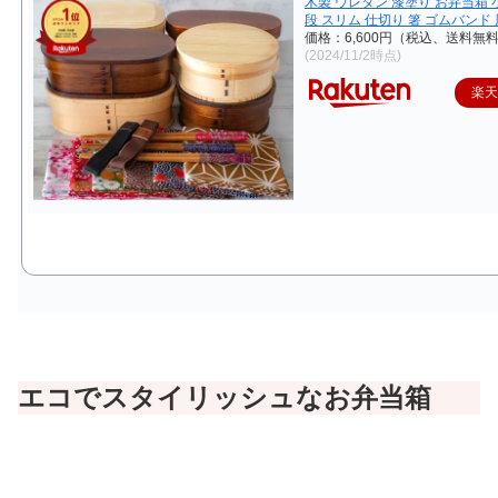
木製 ウレタン 漆塗り お弁当箱 小
段 スリム 仕切り 箸 ゴムバンド
価格：6,600円（税込、送料無料
(2024/11/2時点)
楽
エコでスタイリッシュなお弁当箱