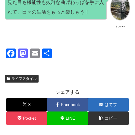
見た目も機能性も抜群な曲げわっぱを手に入
れて、日々の生活をもっと楽しもう！
ちゃや
F
M
E
共
a
a
m
有
c
st
ail
ライフスタイル
e
o
b
d
シェアする
o
o
X
Facebook
はてブ
o
n
k
Pocket
LINE
コピー