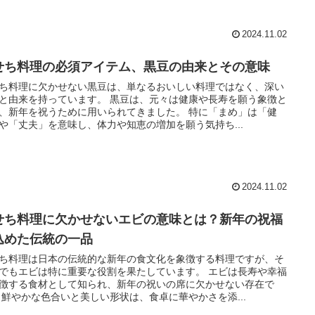
2024.11.02
せち料理の必須アイテム、黒豆の由来とその意味
ち料理に欠かせない黒豆は、単なるおいしい料理ではなく、深い
と由来を持っています。 黒豆は、元々は健康や長寿を願う象徴と
、新年を祝うために用いられてきました。 特に「まめ」は「健
や「丈夫」を意味し、体力や知恵の増加を願う気持ち...
2024.11.02
せち料理に欠かせないエビの意味とは？新年の祝福
込めた伝統の一品
ち料理は日本の伝統的な新年の食文化を象徴する料理ですが、そ
でもエビは特に重要な役割を果たしています。 エビは長寿や幸福
徴する食材として知られ、新年の祝いの席に欠かせない存在で
 鮮やかな色合いと美しい形状は、食卓に華やかさを添...