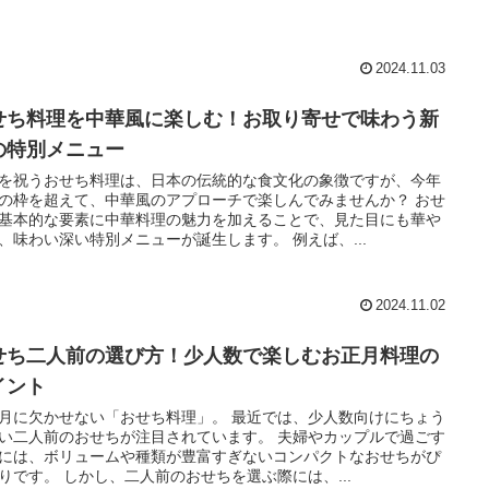
2024.11.03
せち料理を中華風に楽しむ！お取り寄せで味わう新
の特別メニュー
を祝うおせち料理は、日本の伝統的な食文化の象徴ですが、今年
の枠を超えて、中華風のアプローチで楽しんでみませんか？ おせ
基本的な要素に中華料理の魅力を加えることで、見た目にも華や
、味わい深い特別メニューが誕生します。 例えば、...
2024.11.02
せち二人前の選び方！少人数で楽しむお正月料理の
イント
月に欠かせない「おせち料理」。 最近では、少人数向けにちょう
い二人前のおせちが注目されています。 夫婦やカップルで過ごす
には、ボリュームや種類が豊富すぎないコンパクトなおせちがぴ
りです。 しかし、二人前のおせちを選ぶ際には、...