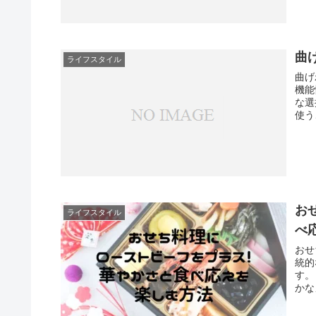
曲
ライフスタイル
曲げ
機能
な選
使う
お
ライフスタイル
べ
おせ
統的
す。
かな