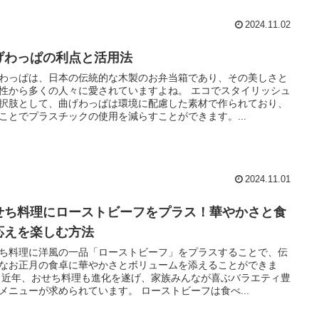
2024.11.02
げわっぱの利点と活用法
わっぱは、日本の伝統的な木製のお弁当箱であり、その美しさと
性から多くの人々に愛されていますよね。 エコでスタイリッシュ
択肢として、曲げわっぱは環境に配慮した素材で作られており、
ことでプラスチックの使用を減らすことができます。...
2024.11.01
せち料理にローストビーフをプラス！華やかさと食
応えを楽しむ方法
ち料理に洋風の一品「ローストビーフ」をプラスすることで、伝
なお正月の食卓に華やかさとボリュームを添えることができま
 近年、おせち料理も進化を遂げ、家族みんなが喜ぶバラエティ豊
メニューが求められています。 ローストビーフは食べ...