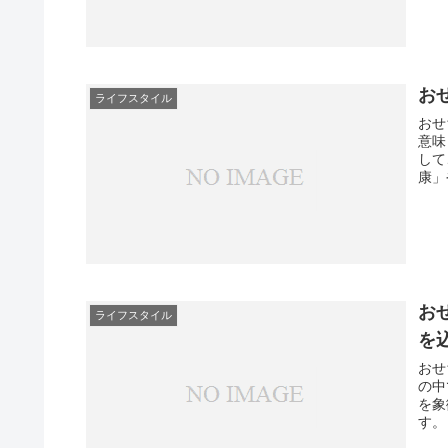
お
ライフスタイル
おせ
意味
して
康」
お
ライフスタイル
を
おせ
の中
を象
す。