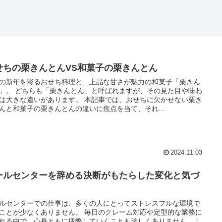
せちの栗きんとんVS和菓子の栗きんとん
の新年を彩るおせち料理と、上品な甘さが魅力の和菓子「栗きん
」。 どちらも「栗きんとん」と呼ばれますが、その見た目や味わ
は大きな違いがあります。 本記事では、おせちに欠かせない栗き
んと和菓子の栗きんとんの違いに焦点を当て、それ...
2024.11.03
ールセンターを辞める決断がもたらした変化と気づ
ルセンターでの仕事は、多くの人にとってストレスフルな環境で
ことが少なくありません。 毎日のクレーム対応や定型的な業務に
れる中で、心身ともに疲弊していくことも珍しくありません。 し