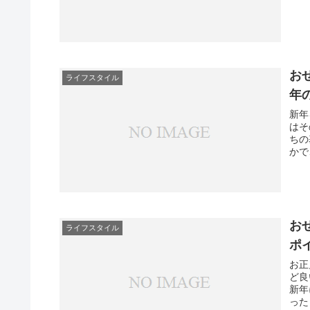
お
ライフスタイル
年
新年
はそ
ちの
かで
お
ライフスタイル
ポ
お正
ど良
新年
った