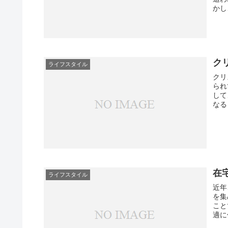
かし
ク
ライフスタイル
クリ
られ
して
なる
在
ライフスタイル
近年
を集
こと
適に